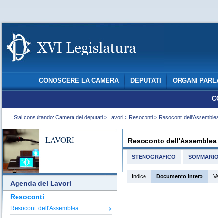
CONOSCERE LA CAMERA
DEPUTATI
ORGANI PARL
C
Stai consultando:
Camera dei deputati
>
Lavori
>
Resoconti
>
Resoconti dell'Assemble
LAVORI
Resoconto dell'Assemblea
STENOGRAFICO
SOMMARI
Indice
Documento intero
V
Agenda dei Lavori
Resoconti
Resoconti dell'Assemblea