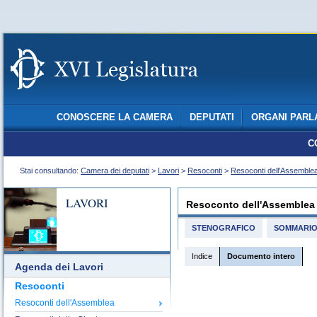
CONOSCERE LA CAMERA
DEPUTATI
ORGANI PARL
C
Stai consultando:
Camera dei deputati
>
Lavori
>
Resoconti
>
Resoconti dell'Assemble
LAVORI
Resoconto dell'Assemblea
STENOGRAFICO
SOMMARI
Indice
Documento intero
Agenda dei Lavori
Resoconti
Resoconti dell'Assemblea