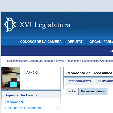
CONOSCERE LA CAMERA
DEPUTATI
ORGANI PARL
C
Stai consultando:
Camera dei deputati
>
Lavori
>
Resoconti
>
Resoconti dell'Assemble
LAVORI
Resoconto dell'Assemblea
STENOGRAFICO
SOMMARI
Indice
Documento intero
Agenda dei Lavori
Resoconti
Resoconti dell'Assemblea