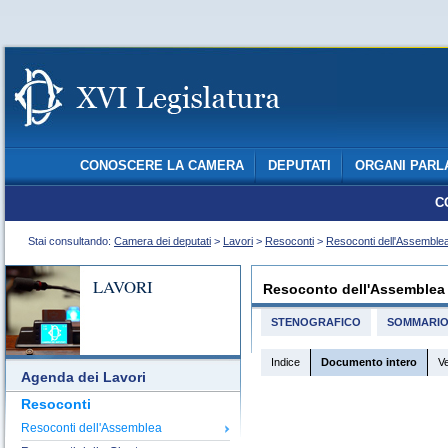
CONOSCERE LA CAMERA
DEPUTATI
ORGANI PARL
C
Stai consultando:
Camera dei deputati
>
Lavori
>
Resoconti
>
Resoconti dell'Assemble
LAVORI
Resoconto dell'Assemblea
STENOGRAFICO
SOMMARI
Indice
Documento intero
V
Agenda dei Lavori
Resoconti
Resoconti dell'Assemblea