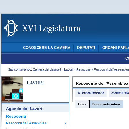
CONOSCERE LA CAMERA
DEPUTATI
ORGANI PARL
C
Stai consultando:
Camera dei deputati
>
Lavori
>
Resoconti
>
Resoconti dell'Assemble
LAVORI
Resoconto dell'Assemblea
STENOGRAFICO
SOMMARI
Indice
Documento intero
Agenda dei Lavori
Resoconti
Resoconti dell'Assemblea