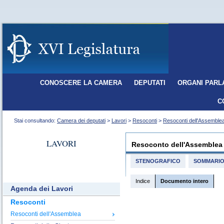
CONOSCERE LA CAMERA
DEPUTATI
ORGANI PARL
C
Stai consultando:
Camera dei deputati
>
Lavori
>
Resoconti
>
Resoconti dell'Assemble
LAVORI
Resoconto dell'Assemblea
STENOGRAFICO
SOMMARI
Indice
Documento intero
Agenda dei Lavori
Resoconti
Resoconti dell'Assemblea