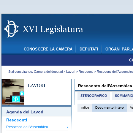
CONOSCERE LA CAMERA
DEPUTATI
ORGANI PARL
C
Stai consultando:
Camera dei deputati
>
Lavori
>
Resoconti
>
Resoconti dell'Assemble
LAVORI
Resoconto dell'Assemblea
STENOGRAFICO
SOMMARI
Indice
Documento intero
V
Agenda dei Lavori
Resoconti
Resoconti dell'Assemblea