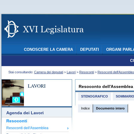
CONOSCERE LA CAMERA
DEPUTATI
ORGANI PARL
C
Stai consultando:
Camera dei deputati
>
Lavori
>
Resoconti
>
Resoconti dell'Assemble
LAVORI
Resoconto dell'Assemblea
STENOGRAFICO
SOMMARI
Indice
Documento intero
Agenda dei Lavori
Resoconti
Resoconti dell'Assemblea