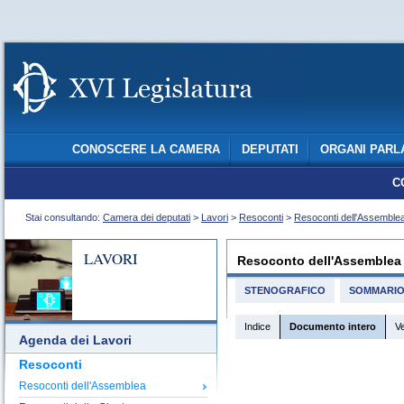
CONOSCERE LA CAMERA
DEPUTATI
ORGANI PARL
C
Stai consultando:
Camera dei deputati
>
Lavori
>
Resoconti
>
Resoconti dell'Assemble
LAVORI
Resoconto dell'Assemblea
STENOGRAFICO
SOMMARI
Indice
Documento intero
V
Agenda dei Lavori
Resoconti
Resoconti dell'Assemblea