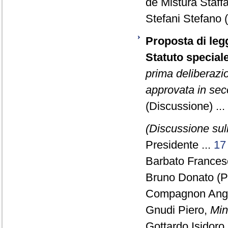
de Mistura Staff
Stefani Stefano
Proposta di legg
Statuto speciale
prima deliberazi
approvata in sec
(Discussione) ...
(Discussione sull
Presidente ...
17
Barbato Francesc
Bruno Donato (P
Compagnon Ange
Gnudi Piero,
Mini
Gottardo Isidoro 