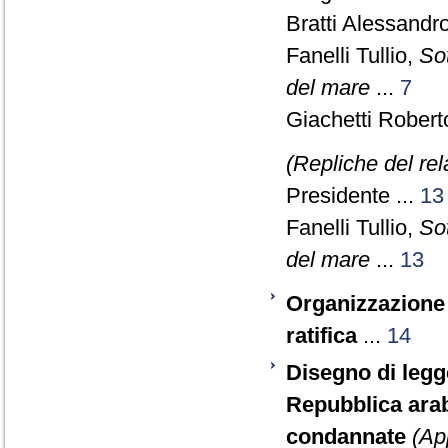
Bratti Alessandro
Fanelli Tullio,
Sot
del mare
...
7
Giachetti Robert
(Repliche del re
Presidente ...
13
Fanelli Tullio,
Sot
del mare
...
13
Organizzazione 
ratifica
...
14
Disegno di legge
Repubblica arab
condannate
(Ap