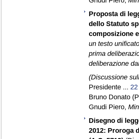
Gnudi Piero,
Mini
Proposta di legg
dello Statuto sp
composizione ed
un testo unificat
prima deliberazi
deliberazione da
(Discussione sull
Presidente ...
22
Bruno Donato (P
Gnudi Piero,
Mini
Disegno di legg
2012: Proroga d