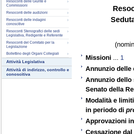
Resoconti delle Giunte e
Commissioni
Resoc
Resoconti delle audizioni
Seduta
Resoconti delle indagini
conoscitive
Resoconti Stenografici delle sedi
Legislativa, Redigente e Referente
Resoconti del Comitato per la
(nomina
Legislazione
Bollettino degli Organi Collegiali
Missioni
...
1
Attività Legislativa
Annunzio delle 
Attività di indirizzo, controllo e
conoscitiva
Annunzio dello 
Senato della R
Modalità e limit
in periodo di
pr
Approvazioni i
Cessazione dal