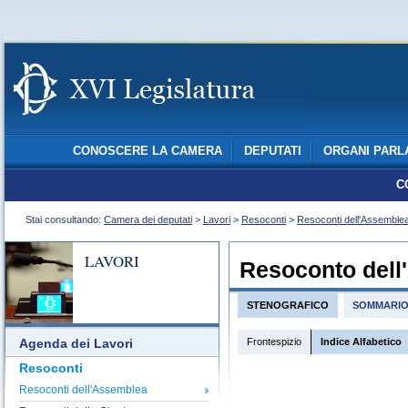
CONOSCERE LA CAMERA
DEPUTATI
ORGANI PARL
C
Stai consultando:
Camera dei deputati
>
Lavori
>
Resoconti
>
Resoconti dell'Assemble
LAVORI
Resoconto dell
STENOGRAFICO
SOMMARI
Frontespizio
Indice Alfabetico
Agenda dei Lavori
Resoconti
Resoconti dell'Assemblea