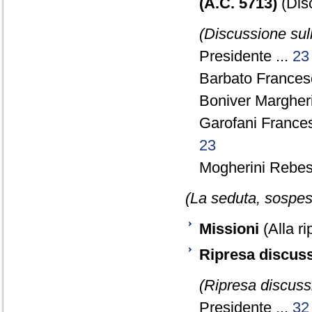
(A.C. 5713)
(Disc
(Discussione sull
Presidente ...
23
Barbato Francesc
Boniver Margher
Garofani France
23
Mogherini Rebesa
(La seduta, sospesa
Missioni
(Alla ri
Ripresa discus
(Ripresa discussi
Presidente ...
32