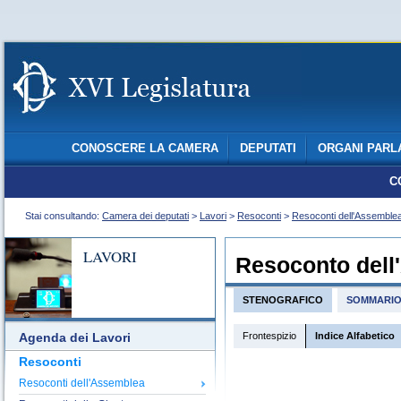
CONOSCERE LA CAMERA
DEPUTATI
ORGANI PARL
C
Stai consultando:
Camera dei deputati
>
Lavori
>
Resoconti
>
Resoconti dell'Assemble
LAVORI
Resoconto dell
STENOGRAFICO
SOMMARI
Frontespizio
Indice Alfabetico
Agenda dei Lavori
Resoconti
Resoconti dell'Assemblea