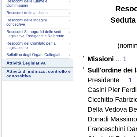
Resoconti delle Giunte e
Commissioni
Resoc
Resoconti delle audizioni
Seduta 
Resoconti delle indagini
conoscitive
Resoconti Stenografici delle sedi
Legislativa, Redigente e Referente
Resoconti del Comitato per la
(nomina
Legislazione
Bollettino degli Organi Collegiali
Missioni
...
1
Attività Legislativa
Sull'ordine dei 
Attività di indirizzo, controllo e
conoscitiva
Presidente ...
1
Casini Pier Fer
Cicchitto Fabrizi
Della Vedova Be
Donadi Massimo 
Franceschini Dar