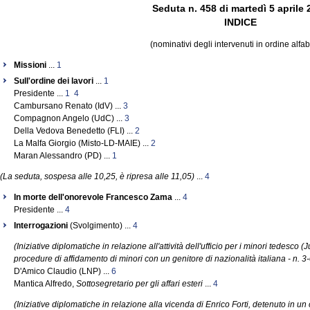
Seduta n. 458 di martedì 5 aprile 
INDICE
(nominativi degli intervenuti in ordine alfab
Missioni
...
1
Sull'ordine dei lavori
...
1
Presidente ...
1
4
Cambursano Renato (IdV) ...
3
Compagnon Angelo (UdC) ...
3
Della Vedova Benedetto (FLI) ...
2
La Malfa Giorgio (Misto-LD-MAIE) ...
2
Maran Alessandro (PD) ...
1
(La seduta, sospesa alle 10,25, è ripresa alle 11,05)
...
4
In morte dell'onorevole Francesco Zama
...
4
Presidente ...
4
Interrogazioni
(Svolgimento) ...
4
(Iniziative diplomatiche in relazione all'attività dell'ufficio per i minori tedesco
procedure di affidamento di minori con un genitore di nazionalità italiana - n. 3
D'Amico Claudio (LNP) ...
6
Mantica Alfredo,
Sottosegretario per gli affari esteri
...
4
(Iniziative diplomatiche in relazione alla vicenda di Enrico Forti, detenuto in un