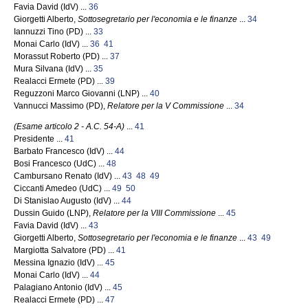
Favia David (IdV) ...
36
Giorgetti Alberto,
Sottosegretario per l'economia e le finanze
...
34
Iannuzzi Tino (PD) ...
33
Monai Carlo (IdV) ...
36
41
Morassut Roberto (PD) ...
37
Mura Silvana (IdV) ...
35
Realacci Ermete (PD) ...
39
Reguzzoni Marco Giovanni (LNP) ...
40
Vannucci Massimo (PD),
Relatore per la V Commissione
...
34
(Esame articolo 2 - A.C. 54-A)
...
41
Presidente ...
41
Barbato Francesco (IdV) ...
44
Bosi Francesco (UdC) ...
48
Cambursano Renato (IdV) ...
43
48
49
Ciccanti Amedeo (UdC) ...
49
50
Di Stanislao Augusto (IdV) ...
44
Dussin Guido (LNP),
Relatore per la VIII Commissione
...
45
Favia David (IdV) ...
43
Giorgetti Alberto,
Sottosegretario per l'economia e le finanze
...
43
49
Margiotta Salvatore (PD) ...
41
Messina Ignazio (IdV) ...
45
Monai Carlo (IdV) ...
44
Palagiano Antonio (IdV) ...
45
Realacci Ermete (PD) ...
47