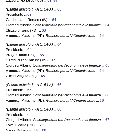
Zazzera Pierfelice (IdV) ...
53
59
(Esame articolo 4 - A.C. 54-A)
...
63
Presidente ...
63
Cambursano Renato (IdV) ...
64
Giorgetti Alberto,
Sottosegretario per l'economia e le finanze
...
64
Strizzolo Ivano (PD) ...
63
Vannucci Massimo (PD),
Relatore per la V Commissione
...
64
(Esame articolo 5 - A.C. 54-A)
...
64
Presidente ...
64
Braga Chiara (PD) ...
65
Cambursano Renato (IdV) ...
65
Giorgetti Alberto,
Sottosegretario per l'economia e le finanze
...
65
Vannucci Massimo (PD),
Relatore per la V Commissione
...
64
Zucchi Angelo (PD) ...
65
(Esame articolo 6 - A.C. 54-A)
...
66
Presidente ...
66
Giorgetti Alberto,
Sottosegretario per l'economia e le finanze
...
66
Vannucci Massimo (PD),
Relatore per la V Commissione
...
66
(Esame articolo 7 - A.C. 54-A)
...
66
Presidente ...
66
Giorgetti Alberto,
Sottosegretario per l'economia e le finanze
...
67
Lovelli Mario (PD) ...
67
Menia Roberto (FLI) ...
68