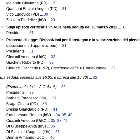
Melandri Giovanna (PD) ...
30
Quartiani Erminio Angelo (PD) ...
31
Vico Ludovico (PD) ...
30
Zazzera Pierfelice (IdV) ...
29
Sugli episodi verificatisi in Aula nella seduta del 30 marzo 2011
...
31
Presidente ...
31
Proposta di legge: Disposizioni per il sostegno e la valorizzazione dei picco
discussione ed approvazione) ...
31
Presidente ...
31
Ciccanti Amedeo (UdC) ...
32
Giachetti Roberto (PD) ...
32
Giorgetti Giancarlo (LNP),
Presidente della V Commissione
...
32
(La seduta, sospesa alle 16,05, è ripresa alle 16,30)
...
32
(Esame articolo 1 - A.C. 54-A)
...
33
Presidente ...
33
Barbato Francesco (IdV) ...
37
Braga Chiara (PD) ...
35
Bressa Gianclaudio (PD) ...
41
Cambursano Renato (IdV) ...
34
35
40
Ciccanti Amedeo (UdC) ...
35
38
41
Di Giuseppe Anita (IdV) ...
36
Di Stanislao Augusto (IdV) ...
37
Dionisi Armando (UdC) ...
40