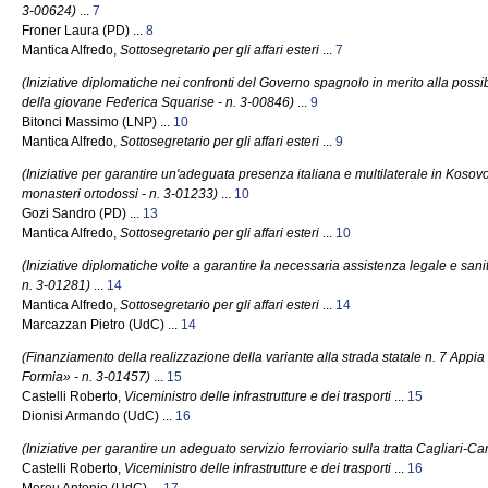
3-00624)
...
7
Froner Laura (PD) ...
8
Mantica Alfredo,
Sottosegretario per gli affari esteri
...
7
(Iniziative diplomatiche nei confronti del Governo spagnolo in merito alla possib
della giovane Federica Squarise - n. 3-00846)
...
9
Bitonci Massimo (LNP) ...
10
Mantica Alfredo,
Sottosegretario per gli affari esteri
...
9
(Iniziative per garantire un'adeguata presenza italiana e multilaterale in Kosovo,
monasteri ortodossi - n. 3-01233)
...
10
Gozi Sandro (PD) ...
13
Mantica Alfredo,
Sottosegretario per gli affari esteri
...
10
(Iniziative diplomatiche volte a garantire la necessaria assistenza legale e sa
n. 3-01281)
...
14
Mantica Alfredo,
Sottosegretario per gli affari esteri
...
14
Marcazzan Pietro (UdC) ...
14
(Finanziamento della realizzazione della variante alla strada statale n. 7 Ap
Formia» - n. 3-01457)
...
15
Castelli Roberto,
Viceministro delle infrastrutture e dei trasporti
...
15
Dionisi Armando (UdC) ...
16
(Iniziative per garantire un adeguato servizio ferroviario sulla tratta Cagliari-C
Castelli Roberto,
Viceministro delle infrastrutture e dei trasporti
...
16