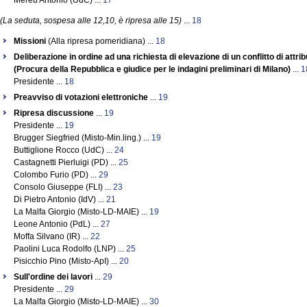
Mereu Antonio (UdC) ...
17
(La seduta, sospesa alle 12,10, è ripresa alle 15)
...
18
Missioni
(Alla ripresa pomeridiana) ...
18
Deliberazione in ordine ad una richiesta di elevazione di un conflitto di attrib
(Procura della Repubblica e giudice per le indagini preliminari di Milano)
...
1
Presidente ...
18
Preavviso di votazioni elettroniche
...
19
Ripresa discussione
...
19
Presidente ...
19
Brugger Siegfried (Misto-Min.ling.) ...
19
Buttiglione Rocco (UdC) ...
24
Castagnetti Pierluigi (PD) ...
25
Colombo Furio (PD) ...
29
Consolo Giuseppe (FLI) ...
23
Di Pietro Antonio (IdV) ...
21
La Malfa Giorgio (Misto-LD-MAIE) ...
19
Leone Antonio (PdL) ...
27
Moffa Silvano (IR) ...
22
Paolini Luca Rodolfo (LNP) ...
25
Pisicchio Pino (Misto-ApI) ...
20
Sull'ordine dei lavori
...
29
Presidente ...
29
La Malfa Giorgio (Misto-LD-MAIE) ...
30