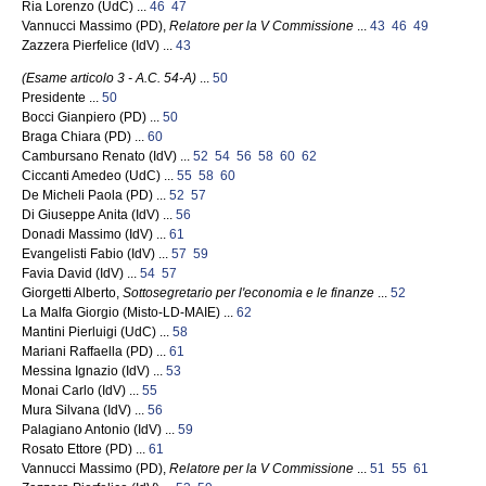
Ria Lorenzo (UdC) ...
46
47
Vannucci Massimo (PD),
Relatore per la V Commissione
...
43
46
49
Zazzera Pierfelice (IdV) ...
43
(Esame articolo 3 - A.C. 54-A)
...
50
Presidente ...
50
Bocci Gianpiero (PD) ...
50
Braga Chiara (PD) ...
60
Cambursano Renato (IdV) ...
52
54
56
58
60
62
Ciccanti Amedeo (UdC) ...
55
58
60
De Micheli Paola (PD) ...
52
57
Di Giuseppe Anita (IdV) ...
56
Donadi Massimo (IdV) ...
61
Evangelisti Fabio (IdV) ...
57
59
Favia David (IdV) ...
54
57
Giorgetti Alberto,
Sottosegretario per l'economia e le finanze
...
52
La Malfa Giorgio (Misto-LD-MAIE) ...
62
Mantini Pierluigi (UdC) ...
58
Mariani Raffaella (PD) ...
61
Messina Ignazio (IdV) ...
53
Monai Carlo (IdV) ...
55
Mura Silvana (IdV) ...
56
Palagiano Antonio (IdV) ...
59
Rosato Ettore (PD) ...
61
Vannucci Massimo (PD),
Relatore per la V Commissione
...
51
55
61