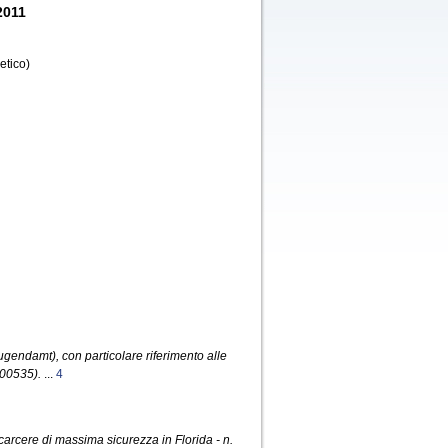
2011
etico)
 (Jugendamt), con particolare riferimento alle
-00535).
...
4
 carcere di massima sicurezza in Florida - n.