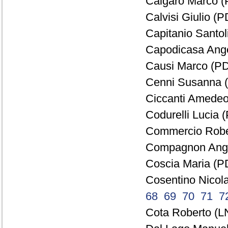
Calgaro Marco (
Calvisi Giulio (P
Capitanio Santol
Capodicasa Ange
Causi Marco (PD
Cenni Susanna (
Ciccanti Amedeo
Codurelli Lucia (
Commercio Rober
Compagnon Ange
Coscia Maria (PD
Cosentino Nicol
68
69
70
71
7
Cota Roberto (LN