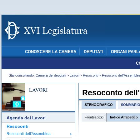
CONOSCERE LA CAMERA
DEPUTATI
ORGANI PARL
C
Stai consultando:
Camera dei deputati
>
Lavori
>
Resoconti
>
Resoconti dell'Assemble
LAVORI
Resoconto dell
STENOGRAFICO
SOMMARI
Frontespizio
Indice Alfabetico
Agenda dei Lavori
Resoconti
Resoconti dell'Assemblea