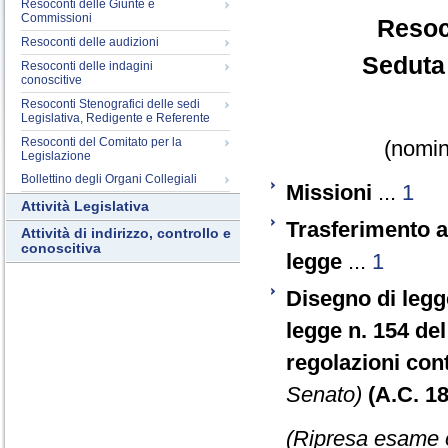
Resoconti delle Giunte e
Commissioni
Resoc
Resoconti delle audizioni
Seduta 
Resoconti delle indagini
conoscitive
Resoconti Stenografici delle sedi
Legislativa, Redigente e Referente
Resoconti del Comitato per la
(nomina
Legislazione
Bollettino degli Organi Collegiali
Missioni
...
1
Attività Legislativa
Trasferimento a
Attività di indirizzo, controllo e
conoscitiva
legge
...
1
Disegno di legg
legge n. 154 de
regolazioni cont
Senato)
(A.C. 1
(Ripresa esame o