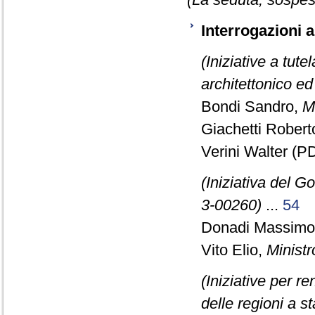
Interrogazioni 
(Iniziative a tute
architettonico ed
Bondi Sandro,
Mi
Giachetti Robert
Verini Walter (PD
(Iniziativa del G
3-00260)
...
54
Donadi Massimo 
Vito Elio,
Ministr
(Iniziative per re
delle regioni a s