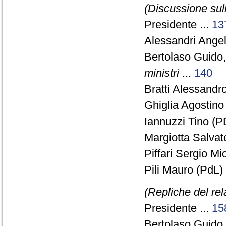
(Discussione sull
Presidente ...
13
Alessandri Angel
Bertolaso Guido
ministri
...
140
Bratti Alessandro
Ghiglia Agostino
Iannuzzi Tino (PD
Margiotta Salvat
Piffari Sergio Mi
Pili Mauro (PdL) 
(Repliche del re
Presidente ...
15
Bertolaso Guido