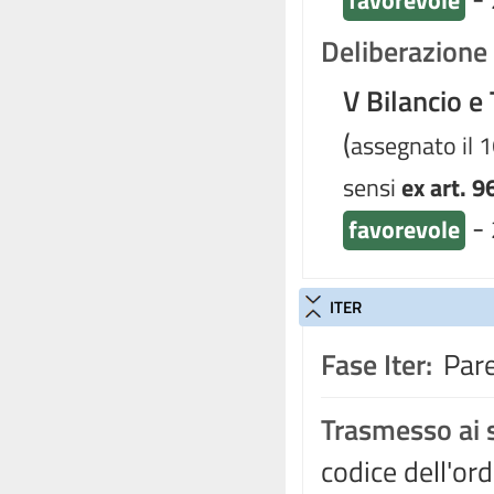
favorevole
Deliberazione d
V Bilancio e
(
assegnato il 
sensi
ex art. 9
-
favorevole
ITER
Fase Iter:
Pare
Trasmesso ai s
codice dell'ord