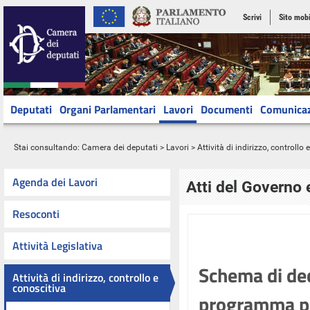
Scrivi
Sito mobi
Deputati
Organi Parlamentari
Lavori
Documenti
Comunica
Stai consultando:
Camera dei deputati
>
Lavori
>
Attività di indirizzo, controllo
Agenda dei Lavori
Atti del Governo 
Resoconti
Attività Legislativa
Schema di dec
Attività di indirizzo, controllo e
conoscitiva
programma pl