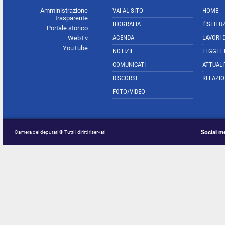
Amministrazione
VAI AL SITO
HOME
trasparente
BIOGRAFIA
L'ISTITU
Portale storico
AGENDA
LAVORI 
WebTv
YouTube
NOTIZIE
LEGGI E
COMUNICATI
ATTUALI
DISCORSI
RELAZIO
FOTO/VIDEO
Social m
Camera dei deputati © Tutti i diritti riservati