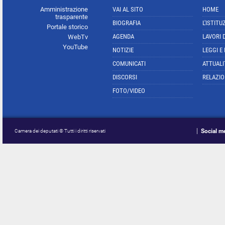
Amministrazione
VAI AL SITO
HOME
trasparente
BIOGRAFIA
L'ISTITU
Portale storico
AGENDA
LAVORI 
WebTv
YouTube
NOTIZIE
LEGGI E
COMUNICATI
ATTUALI
DISCORSI
RELAZIO
FOTO/VIDEO
Social m
Camera dei deputati © Tutti i diritti riservati