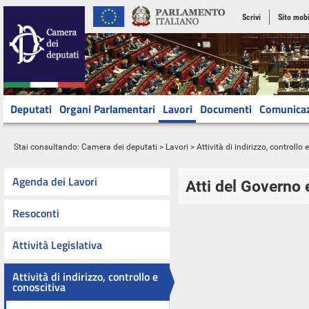
Scrivi
Sito mobi
Deputati
Organi Parlamentari
Lavori
Documenti
Comunica
Stai consultando:
Camera dei deputati
>
Lavori
>
Attività di indirizzo, controllo
Agenda dei Lavori
Atti del Governo 
Resoconti
Attività Legislativa
Attività di indirizzo, controllo e
conoscitiva