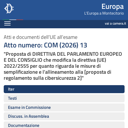
Europa, Camera dei Deputati - europa.camera.it
Navigazione pagine di servizio
Salta al contenuto principale
Salta al menu di navigazione
Fine pagina
Salta al contenuto principale
Salta al menu di navigazione
Vai a inizio pagina
Europa
L'Europa a Montecitorio
Espandi
vai a camera.it
Atti e documenti dell’UE all’esame
Atto numero: COM (2026) 13
"Proposta di DIRETTIVA DEL PARLAMENTO EUROPEO
E DEL CONSIGLIO che modifica la direttiva (UE)
2022/2555 per quanto riguarda le misure di
semplificazione e l'allineamento alla [proposta di
regolamento sulla cibersicurezza 2]"
Iter
Testi
Esame in Commissione
Discuss. in Assemblea
Documentazione