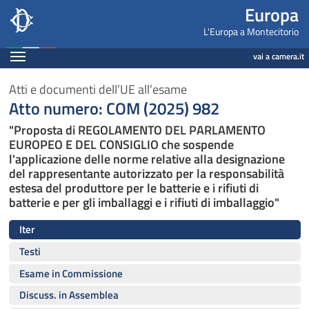
Europa, Camera dei Deputati - europa.camera.it
Navigazione pagine di servizio
Salta al contenuto principale
Salta al menu di navigazione
Fine pagina
Salta al contenuto principale
Salta al menu di navigazione
Vai a inizio pagina
Europa
L'Europa a Montecitorio
Espandi
vai a camera.it
Atti e documenti dell’UE all’esame
Atto numero: COM (2025) 982
"Proposta di REGOLAMENTO DEL PARLAMENTO
EUROPEO E DEL CONSIGLIO che sospende
l'applicazione delle norme relative alla designazione
del rappresentante autorizzato per la responsabilità
estesa del produttore per le batterie e i rifiuti di
batterie e per gli imballaggi e i rifiuti di imballaggio"
Iter
Testi
Esame in Commissione
Discuss. in Assemblea