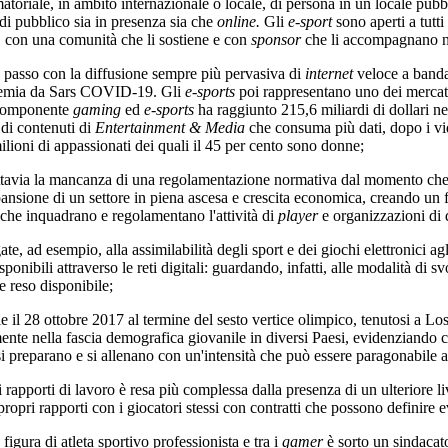
ale, in ambito internazionale o locale, di persona in un locale pubbl
di pubblico sia in presenza sia che
online.
Gli
e-sport
sono aperti a tutti
o, con una comunità che li sostiene e con
sponsor
che li accompagnano nel
i passo con la diffusione sempre più pervasiva di
internet
veloce a banda
ndemia da Sars COVID-19. Gli
e-sports
poi rappresentano uno dei mercati 
 componente
gaming
ed
e-sports
ha raggiunto 215,6 miliardi di dollari ne
 di contenuti di
Entertainment & Media
che consuma più dati, dopo i vid
lioni di appassionati dei quali il 45 per cento sono donne;
 tuttavia la mancanza di una regolamentazione normativa dal momento ch
espansione di un settore in piena ascesa e crescita economica, creando un f
 che inquadrano e regolamentano l'attività di
player
e organizzazioni di 
, ad esempio, alla assimilabilità degli sport e dei giochi elettronici agli
nibili attraverso le reti digitali: guardando, infatti, alle modalità di svol
e reso disponibile;
 ottobre 2017 al termine del sesto vertice olimpico, tenutosi a Losanna
lmente nella fascia demografica giovanile in diversi Paesi, evidenziando
si preparano e si allenano con un'intensità che può essere paragonabile agl
rti di lavoro è resa più complessa dalla presenza di un ulteriore livell
opri rapporti con i giocatori stessi con contratti che possono definire ev
figura di atleta sportivo professionista e tra i
gamer
è sorto un sindacato