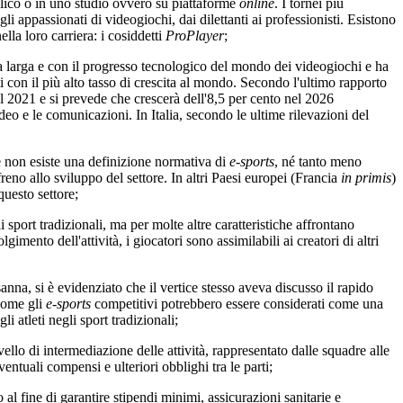
ico o in uno studio ovvero su piattaforme
online
. I tornei più
 gli appassionati di videogiochi, dai dilettanti ai professionisti. Esistono
la loro carriera: i cosiddetti
ProPlayer
;
 larga e con il progresso tecnologico del mondo dei videogiochi e ha
con il più alto tasso di crescita al mondo. Secondo l'ultimo rapporto
l 2021 e si prevede che crescerà dell'8,5 per cento nel 2026
eo e le comunicazioni. In Italia, secondo le ultime rilevazioni del
e non esiste una definizione normativa di
e-sports
, né tanto meno
reno allo sviluppo del settore. In altri Paesi europei (Francia
in primis
)
questo settore;
 sport tradizionali, ma per molte altre caratteristiche affrontano
gimento dell'attività, i giocatori sono assimilabili ai creatori di altri
, si è evidenziato che il vertice stesso aveva discusso il rapido
 come gli
e-sports
competitivi potrebbero essere considerati come una
i atleti negli sport tradizionali;
o di intermediazione delle attività, rappresentato dalle squadre alle
entuali compensi e ulteriori obblighi tra le parti;
 al fine di garantire stipendi minimi, assicurazioni sanitarie e