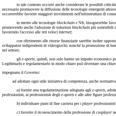
in tale contesto occorre anche considerare le possibili criticità legat
necessario promuovere la diffusione delle tecnologie emergenti attrave
occorrerebbe favorire maggiori investimenti nell'infrastruttura di connet
in merito alle tecnologie
blockchain
e Nft, bisognerebbe favori
promovendo anche l'adozione di soluzioni
blockchain
più sostenibili 
favorendo l'accesso alle reti veloci
internet
;
con riferimento alle risorse finanziarie sarebbe inoltre opportu
sviluppatori indipendenti di videogiochi; nonché la promozione di band
nel settore;
gli
e-sports
, quindi, non solo hanno un impatto economico perc
Legittimarlo e regolamentarlo in modo chiaro può diventare una chiave
impegnano il Governo:
ad adottare ogni utile iniziativa di competenza, anche normativa, 
a)
fornire una regolamentazione adeguata agli
e-sports
, adot
professionisti, ai professionisti degli
e-sports
e alle altre figure profess
b)
individuare piani di fine carriera per i
player
professionisti
c)
favorire il riconoscimento della professione di
cosplayer
ne