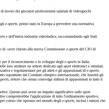
avoro dei giocatori professionisti salariati di videogiochi
egli
e-sports
, primo stato in Europa a prevedere una normativa
orts
e dell'intera industria videoludica, raccomandando agli Stati
o di «aver chiesto alla nuova Commissione
e-sports
del CIO di
e per il riconoscimento e lo sviluppo degli
e-sports
in Italia.
lle loro strutture un settore dedicato agli sport elettronici e simulati.
zzativa e regolamentare per gli atleti e gli appassionati di
e-sports
.
atto soprattutto dal Comitato olimpico internazionale, che inserirà gli
sports
, settore che ormai coinvolge milioni di appassionati in tutto il
tive. Questo può avere un impatto significativo sullo sport
rtive comporterebbe l'applicazione di tutto l'ordinamento sportivo,
one per coloro che operano nel mondo degli
e-sports
, inclusi i minori che