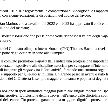
101 e 102 regolamenta le competizioni di videogiochi e i rapporti di l
o, con alcune eccezioni, le disposizioni del codice del lavoro;
San Marino, che a cavallo tra il 2022 e il 2023 ha approvato il codice d
viluppo del mercato;
a risoluzione che per la prima volta riconosce il valore degli
e-sp
ettore»;
del Comitato olimpico internazionale (CIO) Thomas Bach, ha rivelat
e porte degli
e-sports
in seno alle Olimpiadi;
il comitato promotore
e-sports
Italia indica una progressione important
ederazioni sportive e alle discipline associate per sviluppare all'interno de
di integrare gli
e-sports
tra le loro attività, fornendo una struttura organi
 e supporto per gli
e-sports
in Italia. Un grande passo in avanti è stato f
isione del CIO attesta la sempre maggiore rilevanza e popolarità degli
e-
ione di sport attribuisce maggior potere alle singole federazioni spor
ina sportiva. L'inclusione degli
e-sports
nell'elenco delle discipline spo
atori del settore. Ciò potrebbe garantire una maggiore dignità e protezi