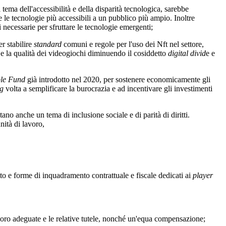
ema dell'accessibilità e della disparità tecnologica, sarebbe
 le tecnologie più accessibili a un pubblico più ampio. Inoltre
i necessarie per sfruttare le tecnologie emergenti;
r stabilire
standard
comuni e regole per l'uso dei Nft nel settore,
a e la qualità dei videogiochi diminuendo il cosiddetto
digital divid
e e
ble Fund
già introdotto nel 2020, per sostenere economicamente gli
g
volta a semplificare la burocrazia e ad incentivare gli investimenti
o anche un tema di inclusione sociale e di parità di diritti.
ità di lavoro,
to e forme di inquadramento contrattuale e fiscale dedicati ai
player
avoro adeguate e le relative tutele, nonché un'equa compensazione;