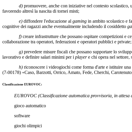
d)
promuovere, anche con iniziative nel contesto scolastico,
favorendo altresì la nascita di tornei misti;
e)
diffondere l'educazione al
gaming
in ambito scolastico e fa
cognitive dei ragazzi anche eventualmente includendo il cosiddetto
ga
f)
creare infrastrutture che possano ospitare competizioni e cen
collaborazione tra operatori, federazioni e operatori pubblici e private;
g)
prevedere misure fiscali che possano supportare lo svilupp
lavorativo e definire salari minimi per i
player
e chi opera nel settore, 
h)
riconoscere i videogiochi come forma d'arte e istituire una
(7-00178) «
Caso
,
Barzotti
,
Orrico
,
Amato
,
Fede
,
Cherchi
,
Carotenuto
Classificazione EUROVOC:
EUROVOC
(Classificazione automatica provvisoria, in attesa 
gioco automatico
software
giochi olimpici