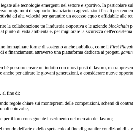
e alle tecnologie emergenti nel settore e-sportivo. In particolare sul t
rso programmi di supporto finanziario o agevolazioni fiscali per rendere
tività ad alta velocità per garantire un accesso equo e affidabile alle ret
re la collaborazione tra l'industria e-sportiva e le aziende
blockchain
pe
dal punto di vista ambientale, per migliorare la sicurezza dell'ecosistem
no immaginare forme di sostegno anche pubblico, come il
First Playa
i e finanziamenti attraverso una piattaforma dedicata ai progetti
gamin
hé possono creare un indotto con nuovi posti di lavoro, ma rappresentan
 anche per attirare le giovani generazioni, a considerare nuove opportun
al fine di:
tando regole chiare sui montepremi delle competizioni, schemi di contrat
ionali coinvolte;
 e per il loro conseguente inserimento nel mercato del lavoro;
l mondo dell'arte e dello spettacolo al fine di garantire condizioni di l