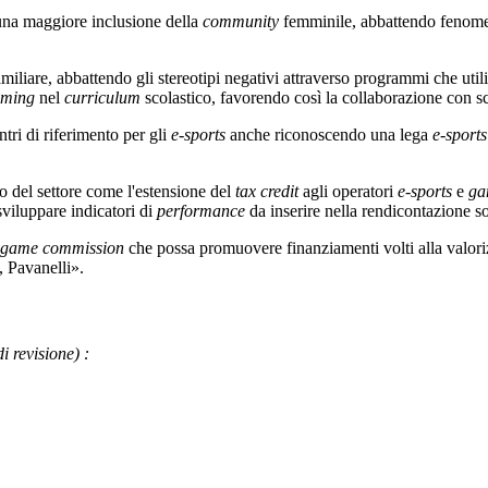
 una maggiore inclusione della
community
femminile, abbattendo fenome
miliare, abbattendo gli stereotipi negativi attraverso programmi che util
ming
nel
curriculum
scolastico, favorendo così la collaborazione con sc
tri di riferimento per gli
e-sports
anche riconoscendo una lega
e-sports
o del settore come l'estensione del
tax credit
agli operatori
e-sports
e
ga
sviluppare indicatori di
performance
da inserire nella rendicontazione so
game commission
che possa promuovere finanziamenti volti alla valoriz
,
Pavanelli
».
di revisione)
: