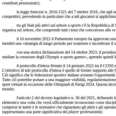
contributi pensionistici;
la legge francese n. 2016-1321 del 7 ottobre 2016, che agli articoli 
competitivi, prevedendo in particolare che a tali giocatori si applichin
tra gli Stati più attivi sul settore
e-sports
c'è la Repubblica di 
organica sul settore, che comprende tutti i temi che concorrono allo s
il 10 novembre 2022 il Parlamento europeo ha approvato una storic
membri una «strategia di lungo periodo per sostenere e incentivare il s
con una storica dichiarazione del 14 ottobre 2023, il presidente 
studiare la creazione degli Olympic e-sports games», aprendo quindi l
il protocollo d'intesa firmato il 14 gennaio 2022 tra il CONI e 
L'obiettivo di tale protocollo d'intesa è quello di fornire supporto alle f
Ciò significa che le federazioni sportive italiane avranno l'opportunità 
Tutto ciò potrebbe portare a una maggiore visibilità, regolamentazione
sport virtuali in occasione delle Olimpiadi di Parigi 2024. Questa dec
mondo;
l'articolo 2 del decreto legislativo n. 36 del 2021, definendo la noz
elettronico una volta che verrà ufficialmente riconosciuto come discipl
comprese le tutele e le normative che riguardano gli atleti e gli oper
rappresentano una parte significativa dei
player
professionisti;