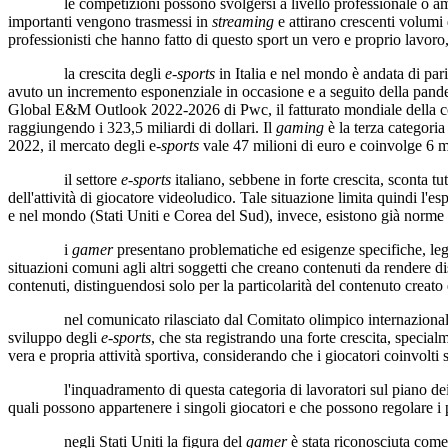
le competizioni possono svolgersi a livello professionale o amatori
importanti vengono trasmessi in
streaming
e attirano crescenti volumi 
professionisti che hanno fatto di questo sport un vero e proprio lavor
la crescita degli
e-sports
in Italia e nel mondo è andata di par
avuto un incremento esponenziale in occasione e a seguito della pa
Global E&M Outlook 2022-2026 di Pwc, il fatturato mondiale della
raggiungendo i 323,5 miliardi di dollari. Il
gaming
è la terza categoria
2022, il mercato degli e-
sports
vale 47 milioni di euro e coinvolge 6 mi
il settore
e-sports
italiano, sebbene in forte crescita, sconta
dell'attività di giocatore videoludico. Tale situazione limita quindi l'
e nel mondo (Stati Uniti e Corea del Sud), invece, esistono già norme
i
gamer
presentano problematiche ed esigenze specifiche, legate
situazioni comuni agli altri soggetti che creano contenuti da rendere dispo
contenuti, distinguendosi solo per la particolarità del contenuto creato 
nel comunicato rilasciato dal Comitato olimpico internazionale il 28
sviluppo degli
e-sports
, che sta registrando una forte crescita, specia
vera e propria attività sportiva, considerando che i giocatori coinvolti 
l'inquadramento di questa categoria di lavoratori sul piano dei rappo
quali possono appartenere i singoli giocatori e che possono regolare i pr
negli Stati Uniti la figura del
gamer
è stata riconosciuta come 