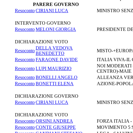
PARERE GOVERNO
Resoconto
CIRIANI LUCA
MINISTRO SENZ
INTERVENTO GOVERNO
Resoconto
MELONI GIORGIA
PRESIDENTE DEL
DICHIARAZIONE VOTO
DELLA VEDOVA
Resoconto
MISTO-+EUROP
BENEDETTO
Resoconto
FARAONE DAVIDE
ITALIA VIVA-I
NOI MODERATI (
Resoconto
LUPI MAURIZIO
CENTRO)-MAIE
Resoconto
BONELLI ANGELO
ALLEANZA VERD
Resoconto
BONETTI ELENA
AZIONE-POPOL
DICHIARAZIONE GOVERNO
Resoconto
CIRIANI LUCA
MINISTRO SENZ
DICHIARAZIONE VOTO
Resoconto
ORSINI ANDREA
FORZA ITALIA 
Resoconto
CONTE GIUSEPPE
MOVIMENTO 5 