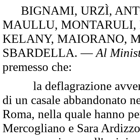
BIGNAMI
,
URZÌ
,
ANT
MAULLU
,
MONTARULI
,
KELANY
,
MAIORANO
,
M
SBARDELLA
. —
Al Minist
premesso che:
la deflagrazione avvenuta
di un casale abbandonato ne
Roma, nella quale hanno per
Mercogliano e Sara Ardizzon