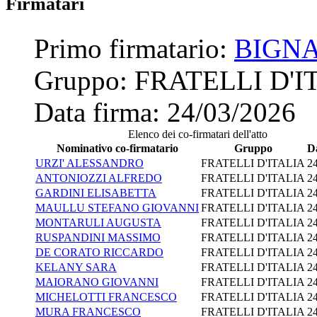
Firmatari
Primo firmatario:
BIGN
Gruppo:
FRATELLI D'I
Data firma:
24/03/2026
Elenco dei co-firmatari dell'atto
Nominativo co-firmatario
Gruppo
D
URZI' ALESSANDRO
FRATELLI D'ITALIA
2
ANTONIOZZI ALFREDO
FRATELLI D'ITALIA
2
GARDINI ELISABETTA
FRATELLI D'ITALIA
2
MAULLU STEFANO GIOVANNI
FRATELLI D'ITALIA
2
MONTARULI AUGUSTA
FRATELLI D'ITALIA
2
RUSPANDINI MASSIMO
FRATELLI D'ITALIA
2
DE CORATO RICCARDO
FRATELLI D'ITALIA
2
KELANY SARA
FRATELLI D'ITALIA
2
MAIORANO GIOVANNI
FRATELLI D'ITALIA
2
MICHELOTTI FRANCESCO
FRATELLI D'ITALIA
2
MURA FRANCESCO
FRATELLI D'ITALIA
2