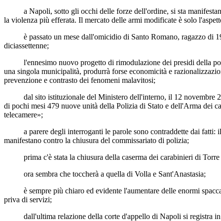
a Napoli, sotto gli occhi delle forze dell'ordine, si sta manifesta
la violenza più efferata. Il mercato delle armi modificate è solo l'aspet
è passato un mese dall'omicidio di Santo Romano, ragazzo di 19 anni
diciassettenne;
l'ennesimo nuovo progetto di rimodulazione dei presidi della polizia di
una singola municipalità, produrrà forse economicità e razionalizzazione
prevenzione e contrasto dei fenomeni malavitosi;
dal sito istituzionale del Ministero dell'interno, il 12 novembre 2024
di pochi mesi 479 nuove unità della Polizia di Stato e dell'Arma dei c
telecamere»;
a parere degli interroganti le parole sono contraddette dai fatti: il
manifestano contro la chiusura del commissariato di polizia;
prima c'è stata la chiusura della caserma dei carabinieri di Torre
ora sembra che toccherà a quella di Volla e Sant'Anastasia;
è sempre più chiaro ed evidente l'aumentare delle enormi spaccature 
priva di servizi;
dall'ultima relazione della corte d'appello di Napoli si registra in ci