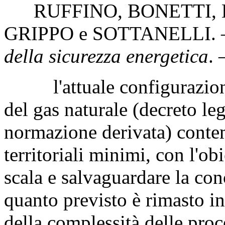
RUFFINO
,
BONETTI
,
GRIPPO
e
SOTTANELLI
.
della sicurezza energetica
. 
l'attuale configurazione d
del gas naturale (decreto le
normazione derivata) contem
territoriali minimi, con l'ob
scala e salvaguardare la con
quanto previsto è rimasto in
della complessità delle proc