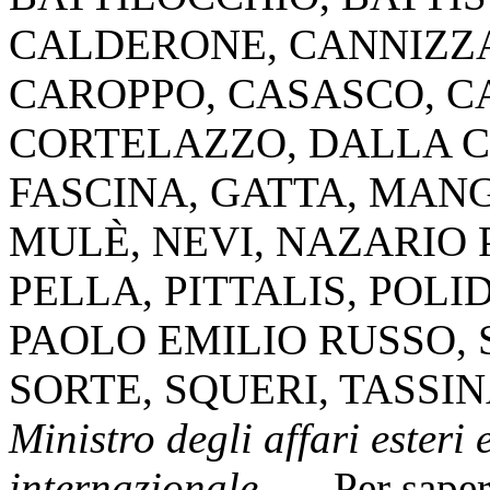
CALDERONE
,
CANNIZZ
CAROPPO
,
CASASCO
,
C
CORTELAZZO
,
DALLA C
FASCINA
,
GATTA
,
MANG
MULÈ
,
NEVI
,
NAZARIO 
PELLA
,
PITTALIS
,
POLI
PAOLO EMILIO RUSSO
,
SORTE
,
SQUERI
,
TASSIN
Ministro degli affari esteri
internazionale
. — Per sape