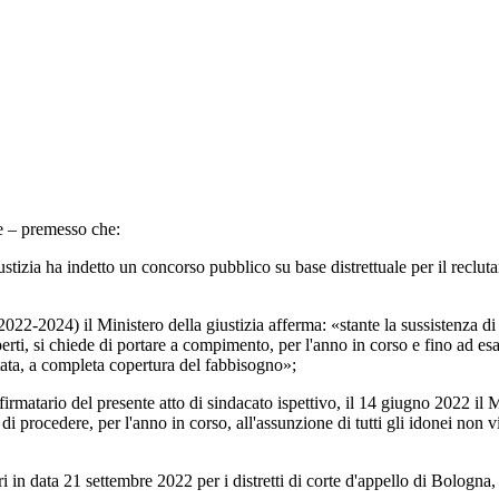
 – premesso che:
a ha indetto un concorso pubblico su base distrettuale per il recluta
2024) il Ministero della giustizia afferma: «stante la sussistenza di gr
 esperti, si chiede di portare a compimento, per l'anno in corso e fino ad 
tata, a completa copertura del fabbisogno»;
atario del presente atto di sindacato ispettivo, il 14 giugno 2022 il Mi
di procedere, per l'anno in corso, all'assunzione di tutti gli idonei non 
n data 21 settembre 2022 per i distretti di corte d'appello di Bologna,