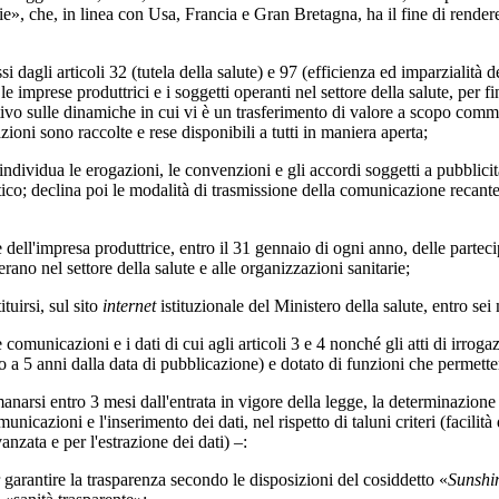
e», che, in linea con Usa, Francia e Gran Bretagna, ha il fine di rendere p
agli articoli 32 (tutela della salute) e 97 (efficienza ed imparzialità d
a le imprese produttrici e i soggetti operanti nel settore della salute, per
vo sulle dinamiche in cui vi è un trasferimento di valore a scopo comme
ioni sono raccolte e rese disponibili a tutti in maniera aperta;
vidua le erogazioni, le convenzioni e gli accordi soggetti a pubblicit
tico; declina poi le modalità di trasmissione della comunicazione recante 
l'impresa produttrice, entro il 31 gennaio di ogni anno, delle partecipaz
operano nel settore della salute e alle organizzazioni sanitarie;
uirsi, sul sito
internet
istituzionale del Ministero della salute, entro sei 
icazioni e i dati di cui agli articoli 3 e 4 nonché gli atti di irrogazio
o a 5 anni dalla data di pubblicazione) e dotato di funzioni che permetter
 entro 3 mesi dall'entrata in vigore della legge, la determinazione dell
unicazioni e l'inserimento dei dati, nel rispetto di taluni criteri (facilit
nzata e per l'estrazione dei dati) –:
arantire la trasparenza secondo le disposizioni del cosiddetto «
Sunshi