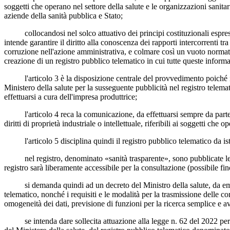
soggetti che operano nel settore della salute e le organizzazioni sanitari
aziende della sanità pubblica e Stato;
collocandosi nel solco attuativo dei principi costituzionali espressi d
intende garantire il diritto alla conoscenza dei rapporti intercorrenti tr
corruzione nell'azione amministrativa, e colmare così un vuoto normati
creazione di un registro pubblico telematico in cui tutte queste informaz
l'articolo 3 è la disposizione centrale del provvedimento poiché indi
Ministero della salute per la susseguente pubblicità nel registro telema
effettuarsi a cura dell'impresa produttrice;
l'articolo 4 reca la comunicazione, da effettuarsi sempre da parte del
diritti di proprietà industriale o intellettuale, riferibili ai soggetti che 
l'articolo 5 disciplina quindi il registro pubblico telematico da istit
nel registro, denominato «sanità trasparente», sono pubblicate le comun
registro sarà liberamente accessibile per la consultazione (possibile fin
si demanda quindi ad un decreto del Ministro della salute, da emanarsi
telematico, nonché i requisiti e le modalità per la trasmissione delle com
omogeneità dei dati, previsione di funzioni per la ricerca semplice e ava
se intenda dare sollecita attuazione alla legge n. 62 del 2022 per g