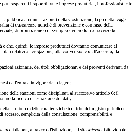
iù trasparenti i rapporti tra le imprese produttrici, i professionisti e le
ella pubblica amministrazione) della Costituzione, la predetta legge
 finalità di trasparenza nonché di prevenzione e contrasto della
rciale, di promozione o di sviluppo dei prodotti attraverso la
à e che, quindi, le imprese produttrici dovranno comunicare al
i dati relativi all'erogazione, alla convenzione o all'accordo, da
ioni azionarie, dei titoli obbligazionari e dei proventi derivanti da
mesi dall'entrata in vigore della legge;
ne delle sanzioni come disciplinati al successivo articolo 6; il
anno la ricerca e l'estrazione dei dati;
a struttura e delle caratteristiche tecniche del registro pubblico
à di accesso, semplicità della consultazione, comprensibilità e
ne act
italiano», attraverso l'istituzione, sul sito
internet
istituzionale