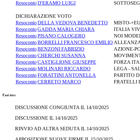
Resoconto
D'ERAMO LUIGI
SOTTOSEGR
DICHIARAZIONE VOTO
Resoconto
DELLA VEDOVA BENEDETTO
MISTO-+E
Resoconto
GADDA MARIA CHIARA
ITALIA VI
Resoconto
PISANO CALOGERO
NOI MODER
Resoconto
BORRELLI FRANCESCO EMILIO
ALLEANZA 
Resoconto
BENZONI FABRIZIO
AZIONE-P
Resoconto
CHERCHI SUSANNA
MOVIMENT
Resoconto
CASTIGLIONE GIUSEPPE
FORZA ITA
Resoconto
MOLINARI RICCARDO
LEGA - SA
Resoconto
FORATTINI ANTONELLA
PARTITO D
Resoconto
CERRETO MARCO
FRATELLI 
Fasi iter:
DISCUSSIONE CONGIUNTA IL 14/10/2025
DISCUSSIONE IL 14/10/2025
RINVIO AD ALTRA SEDUTA IL 14/10/2025
APPOSIZIONE NUOVE FIRME IL 15/10/2025