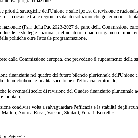
della nuova programmazione;
rità strategiche dell'Unione e sulle ipotesi di revisione e razionalizz
e la coesione tra le regioni, evitando soluzioni che generino instabilità e 
nazionale (Psn) della Pac 2023-2027 da parte della Commissione euro
o locale le strategie nazionali, definendo un quadro organico di obiettivi
delle politiche oltre l'attuale programmazione,
poste dalla Commissione europea, che prevedano il superamento della str
zione finanziaria nel quadro del futuro bilancio pluriennale dell'Union
di indebolirne le finalità specifiche e l'efficacia territoriale;
 che le eventuali scelte di revisione del Quadro finanziario pluriennale 
i e montani;
ne condivisa volta a salvaguardare l'efficacia e la stabilità degli strum
,
Marino
,
Andrea Rossi
,
Vaccari
,
Simiani
,
Ferrari
,
Borrelli
».
di revisione)
: