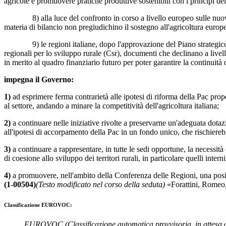
agricole e promuovere pratiche produttive sostenibili con i principi 
8) alla luce del confronto in corso a livello europeo sulle nuove prio
materia di bilancio non pregiudichino il sostegno all'agricoltura europea 
9) le regioni italiane, dopo l'approvazione del Piano strategico 
regionali per lo sviluppo rurale (Csr), documenti che declinano a livell
in merito al quadro finanziario futuro per poter garantire la continuità 
impegna il Governo:
1)
ad esprimere ferma contrarietà alle ipotesi di riforma della Pac pro
al settore, andando a minare la competitività dell'agricoltura italiana;
2)
a continuare nelle iniziative rivolte a preservarne un'adeguata dota
all'ipotesi di accorpamento della Pac in un fondo unico, che rischierebbe 
3)
a continuare a rappresentare, in tutte le sedi opportune, la necessità
di coesione allo sviluppo dei territori rurali, in particolare quelli intern
4)
a promuovere, nell'ambito della Conferenza delle Regioni, una posizio
(1-00504)
(Testo modificato nel corso della seduta)
«
Forattini
,
Romeo
Classificazione EUROVOC:
EUROVOC
(Classificazione automatica provvisoria, in attesa 