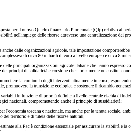
er il nuovo Quadro finanziario Pluriennale (Qfp) relativo al periodo
ilità nell'impiego delle risorse attraverso una centralizzazione dei pr
dalle organizzazioni agricole, tale impostazione comporterebbe un tag
omplessiva di circa 80 miliardi di euro a livello europeo e circa 8 miliar
 principali organizzazioni agricole italiane che hanno espresso contrar
ne dei principi di solidarietà e coesione che storicamente ne costituiscono
tere la continuità degli interventi attualmente in corso, esponendo l
rale, promuovere la transizione ecologica e sostenere il ricambio generaz
li in funzione di priorità definite a livello centrale rischia di indeb
ategici nazionali, compromettendo anche il principio di sussidiarietà;
economia toscana e nazionale, ma anche per la tenuta sociale, ambientale
del territorio e di tutela delle risorse naturali;
 alla Pac è condizione essenziale per assicurare la stabilità e la cont