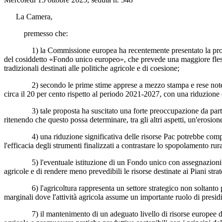
La Camera,
premesso che:
1) la Commissione europea ha recentemente presentato la proposta p
del cosiddetto «Fondo unico europeo», che prevede una maggiore flessib
tradizionali destinati alle politiche agricole e di coesione;
2) secondo le prime stime apprese a mezzo stampa e rese note anche 
circa il 20 per cento rispetto al periodo 2021-2027, con una riduzione c
3) tale proposta ha suscitato una forte preoccupazione da parte delle
ritenendo che questo possa determinare, tra gli altri aspetti, un'erosio
4) una riduzione significativa delle risorse Pac potrebbe compromet
l'efficacia degli strumenti finalizzati a contrastare lo spopolamento ru
5) l'eventuale istituzione di un Fondo unico con assegnazioni variabi
agricole e di rendere meno prevedibili le risorse destinate ai Piani str
6) l'agricoltura rappresenta un settore strategico non soltanto per l'
marginali dove l'attività agricola assume un importante ruolo di presidio 
7) il mantenimento di un adeguato livello di risorse europee destinate