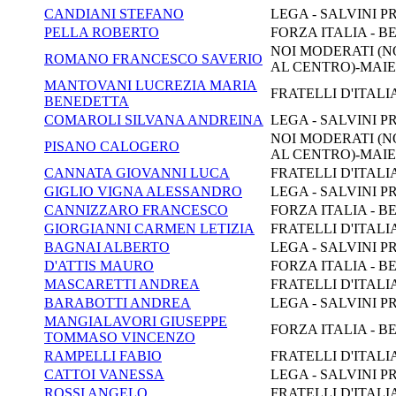
CANDIANI STEFANO
LEGA - SALVINI P
PELLA ROBERTO
FORZA ITALIA - B
NOI MODERATI (NO
ROMANO FRANCESCO SAVERIO
AL CENTRO)-MAI
MANTOVANI LUCREZIA MARIA
FRATELLI D'ITALI
BENEDETTA
COMAROLI SILVANA ANDREINA
LEGA - SALVINI P
NOI MODERATI (NO
PISANO CALOGERO
AL CENTRO)-MAI
CANNATA GIOVANNI LUCA
FRATELLI D'ITALI
GIGLIO VIGNA ALESSANDRO
LEGA - SALVINI P
CANNIZZARO FRANCESCO
FORZA ITALIA - B
GIORGIANNI CARMEN LETIZIA
FRATELLI D'ITALI
BAGNAI ALBERTO
LEGA - SALVINI P
D'ATTIS MAURO
FORZA ITALIA - B
MASCARETTI ANDREA
FRATELLI D'ITALI
BARABOTTI ANDREA
LEGA - SALVINI P
MANGIALAVORI GIUSEPPE
FORZA ITALIA - B
TOMMASO VINCENZO
RAMPELLI FABIO
FRATELLI D'ITALI
CATTOI VANESSA
LEGA - SALVINI P
ROSSI ANGELO
FRATELLI D'ITALI