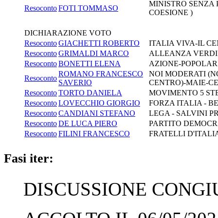
MINISTRO SENZA P
Resoconto
FOTI TOMMASO
COESIONE )
DICHIARAZIONE VOTO
Resoconto
GIACHETTI ROBERTO
ITALIA VIVA-IL 
Resoconto
GRIMALDI MARCO
ALLEANZA VERDI 
Resoconto
BONETTI ELENA
AZIONE-POPOLAR
ROMANO FRANCESCO
NOI MODERATI (NO
Resoconto
SAVERIO
CENTRO)-MAIE-C
Resoconto
TORTO DANIELA
MOVIMENTO 5 ST
Resoconto
LOVECCHIO GIORGIO
FORZA ITALIA - B
Resoconto
CANDIANI STEFANO
LEGA - SALVINI P
Resoconto
DE LUCA PIERO
PARTITO DEMOCRA
Resoconto
FILINI FRANCESCO
FRATELLI D'ITALI
Fasi iter:
DISCUSSIONE CONGIUN