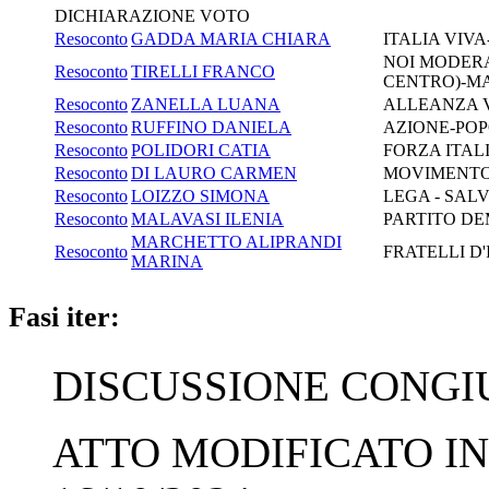
DICHIARAZIONE VOTO
Resoconto
GADDA MARIA CHIARA
ITALIA VIV
NOI MODERAT
Resoconto
TIRELLI FRANCO
CENTRO)-M
Resoconto
ZANELLA LUANA
ALLEANZA V
Resoconto
RUFFINO DANIELA
AZIONE-POP
Resoconto
POLIDORI CATIA
FORZA ITALI
Resoconto
DI LAURO CARMEN
MOVIMENTO
Resoconto
LOIZZO SIMONA
LEGA - SALV
Resoconto
MALAVASI ILENIA
PARTITO DE
MARCHETTO ALIPRANDI
Resoconto
FRATELLI D'
MARINA
Fasi iter:
DISCUSSIONE CONGIUN
ATTO MODIFICATO IN