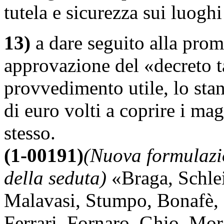
tutela e sicurezza sui luoghi
13)
a dare seguito alla prome
approvazione del «decreto t
provvedimento utile, lo stan
di euro volti a coprire i mag
stesso.
(1-00191)
(Nuova formulazio
della seduta)
«
Braga
,
Schle
Malavasi
,
Stumpo
,
Bonafè
,
Ferrari
,
Fornaro
,
Ghio
,
Mor