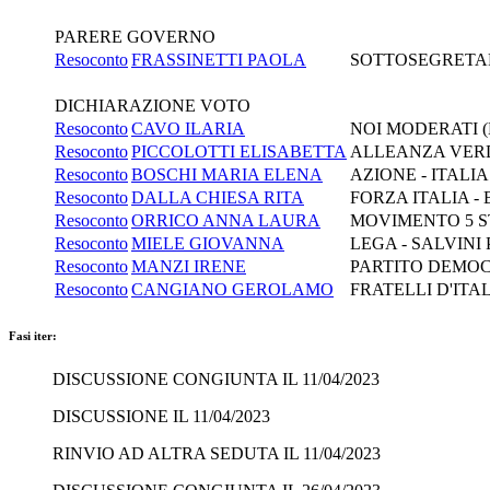
PARERE GOVERNO
Resoconto
FRASSINETTI PAOLA
SOTTOSEGRETARI
DICHIARAZIONE VOTO
Resoconto
CAVO ILARIA
NOI MODERATI (
Resoconto
PICCOLOTTI ELISABETTA
ALLEANZA VERD
Resoconto
BOSCHI MARIA ELENA
AZIONE - ITALI
Resoconto
DALLA CHIESA RITA
FORZA ITALIA -
Resoconto
ORRICO ANNA LAURA
MOVIMENTO 5 S
Resoconto
MIELE GIOVANNA
LEGA - SALVINI
Resoconto
MANZI IRENE
PARTITO DEMOC
Resoconto
CANGIANO GEROLAMO
FRATELLI D'ITA
Fasi iter:
DISCUSSIONE CONGIUNTA IL 11/04/2023
DISCUSSIONE IL 11/04/2023
RINVIO AD ALTRA SEDUTA IL 11/04/2023