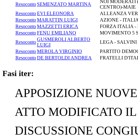
NOI MODERATI (
Resoconto
SEMENZATO MARTINA
CENTRO)-MAIE
Resoconto
EVI ELEONORA
ALLEANZA VERD
Resoconto
MARATTIN LUIGI
AZIONE - ITALI
Resoconto
MAZZETTI ERICA
FORZA ITALIA -
Resoconto
FENU EMILIANO
MOVIMENTO 5 
GUSMEROLI ALBERTO
Resoconto
LEGA - SALVINI
LUIGI
Resoconto
MEROLA VIRGINIO
PARTITO DEMOC
Resoconto
DE BERTOLDI ANDREA
FRATELLI D'ITA
Fasi iter:
APPOSIZIONE NUOVE F
ATTO MODIFICATO IL 
DISCUSSIONE CONGIUN