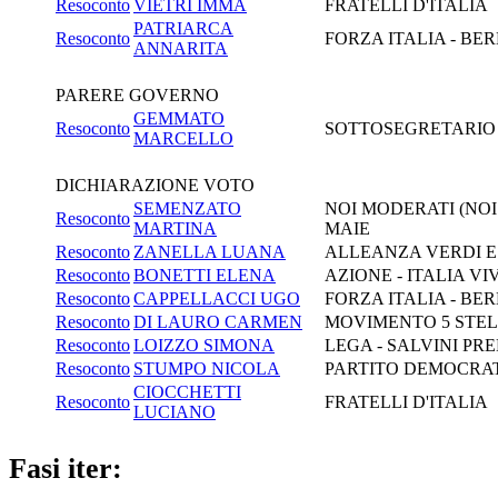
Resoconto
VIETRI IMMA
FRATELLI D'ITALIA
PATRIARCA
Resoconto
FORZA ITALIA - BE
ANNARITA
PARERE GOVERNO
GEMMATO
Resoconto
SOTTOSEGRETARIO D
MARCELLO
DICHIARAZIONE VOTO
SEMENZATO
NOI MODERATI (NOI 
Resoconto
MARTINA
MAIE
Resoconto
ZANELLA LUANA
ALLEANZA VERDI E
Resoconto
BONETTI ELENA
AZIONE - ITALIA V
Resoconto
CAPPELLACCI UGO
FORZA ITALIA - BE
Resoconto
DI LAURO CARMEN
MOVIMENTO 5 STE
Resoconto
LOIZZO SIMONA
LEGA - SALVINI PR
Resoconto
STUMPO NICOLA
PARTITO DEMOCRAT
CIOCCHETTI
Resoconto
FRATELLI D'ITALIA
LUCIANO
Fasi iter: