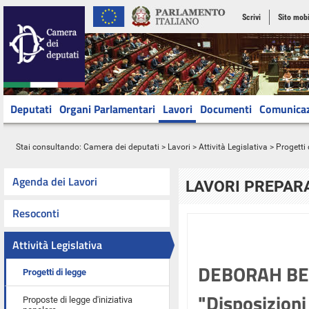
Scrivi
Sito mobi
Deputati
Organi Parlamentari
Lavori
Documenti
Comunica
Stai consultando:
Camera dei deputati
>
Lavori
>
Attività Legislativa
>
Progetti 
Agenda dei Lavori
LAVORI PREPARA
Resoconti
Attività Legislativa
DEBORAH BER
Progetti di legge
"Disposizioni
Proposte di legge d'iniziativa