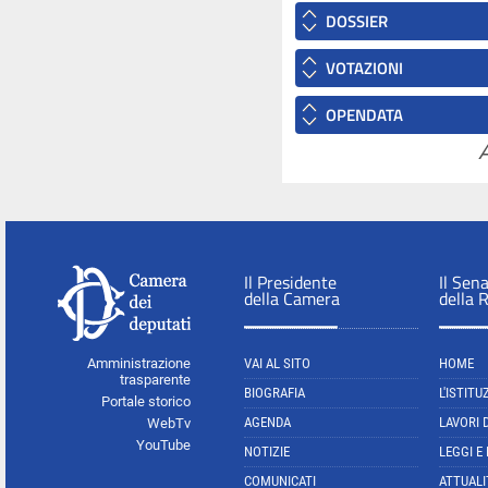
DOSSIER
VOTAZIONI
OPENDATA
A
Il Presidente
Il Sen
della Camera
della 
Amministrazione
VAI AL SITO
HOME
trasparente
BIOGRAFIA
L'ISTITU
Portale storico
AGENDA
LAVORI 
WebTv
YouTube
NOTIZIE
LEGGI E
COMUNICATI
ATTUALI