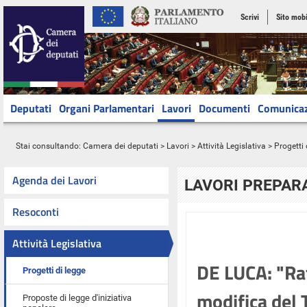
Scrivi
Sito mobi
Deputati
Organi Parlamentari
Lavori
Documenti
Comunica
Stai consultando:
Camera dei deputati
>
Lavori
>
Attività Legislativa
>
Progetti 
Agenda dei Lavori
LAVORI PREPARA
Resoconti
Attività Legislativa
DE LUCA: "Rat
Progetti di legge
modifica del 
Proposte di legge d'iniziativa