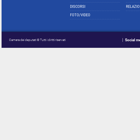
DISCORSI
RELAZIO
FOTO/VIDEO
Social m
Camera dei deputati © Tutti i diritti riservati