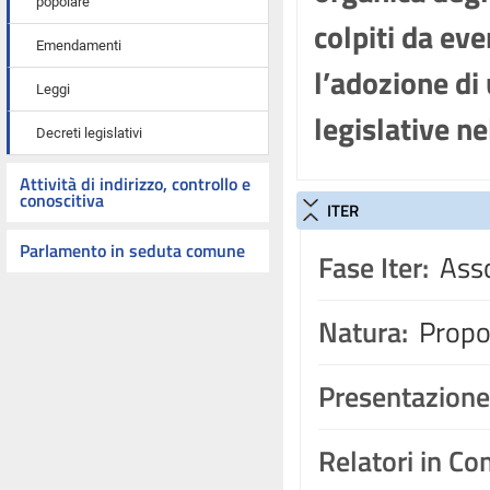
popolare
colpiti da eve
Emendamenti
l’adozione di 
Leggi
legislative n
Decreti legislativi
Attività di indirizzo, controllo e
conoscitiva
ITER
Parlamento in seduta comune
Fase Iter:
Asso
Natura:
Propos
Presentazione
Relatori in C