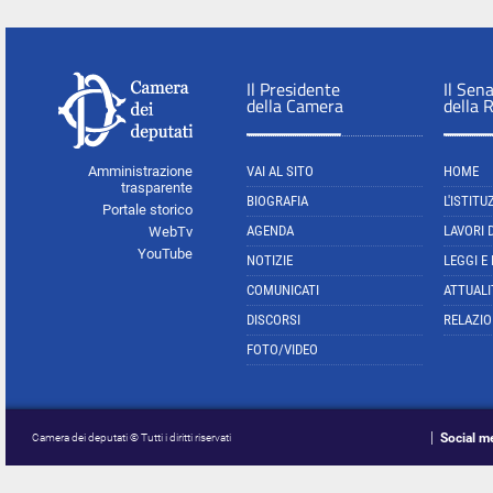
Il Presidente
Il Sen
della Camera
della 
Amministrazione
VAI AL SITO
HOME
trasparente
BIOGRAFIA
L'ISTITU
Portale storico
AGENDA
LAVORI 
WebTv
YouTube
NOTIZIE
LEGGI E
COMUNICATI
ATTUALI
DISCORSI
RELAZIO
FOTO/VIDEO
Social m
Camera dei deputati © Tutti i diritti riservati