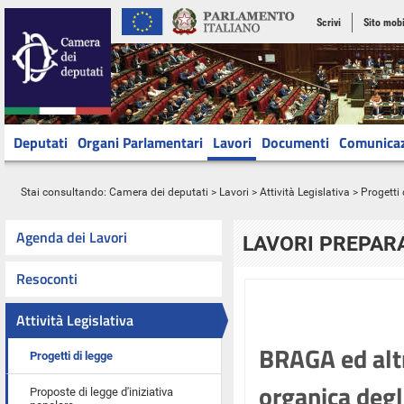
Scrivi
Sito mobi
Deputati
Organi Parlamentari
Lavori
Documenti
Comunica
Stai consultando:
Camera dei deputati
>
Lavori
>
Attività Legislativa
>
Progetti 
Agenda dei Lavori
LAVORI PREPARA
Resoconti
Attività Legislativa
BRAGA ed altr
Progetti di legge
organica degli
Proposte di legge d'iniziativa