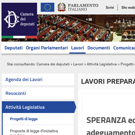
Scrivi
Sito mobi
Deputati
Organi Parlamentari
Lavori
Documenti
Comunica
Stai consultando:
Camera dei deputati
>
Lavori
>
Attività Legislativa
>
Progetti 
Agenda dei Lavori
LAVORI PREPARA
Resoconti
Attività Legislativa
SPERANZA ed a
Progetti di legge
adeguamento a
Proposte di legge d'iniziativa