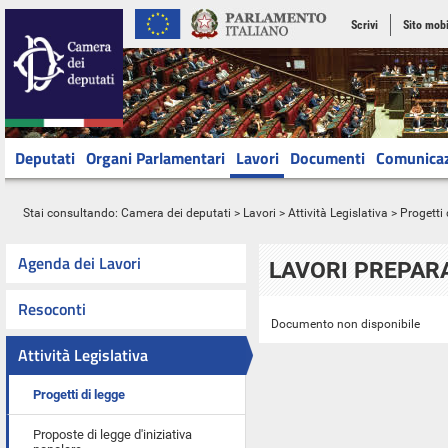
Scrivi
Sito mobi
Deputati
Organi Parlamentari
Lavori
Documenti
Comunica
Stai consultando:
Camera dei deputati
>
Lavori
>
Attività Legislativa
>
Progetti 
Agenda dei Lavori
LAVORI PREPARA
Resoconti
Documento non disponibile
Attività Legislativa
Progetti di legge
Proposte di legge d'iniziativa