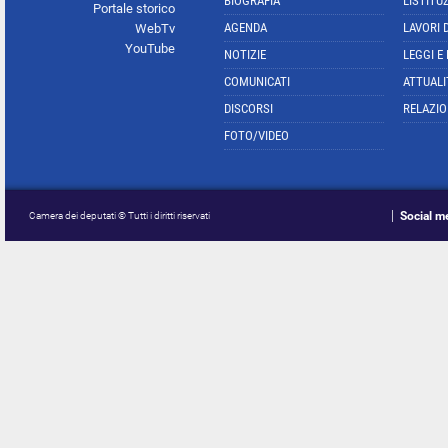
BIOGRAFIA
L'ISTITU
Portale storico
AGENDA
LAVORI 
WebTv
YouTube
NOTIZIE
LEGGI E
COMUNICATI
ATTUALI
DISCORSI
RELAZIO
FOTO/VIDEO
Social m
Camera dei deputati © Tutti i diritti riservati