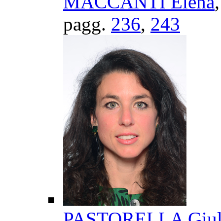
MACCANTI Elena
pagg.
236
,
243
PASTORELLA Giul