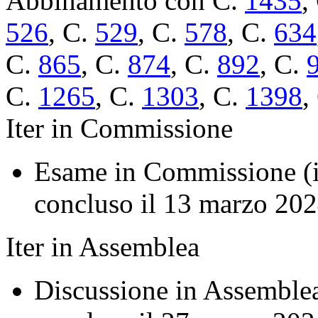
Abbinamento con C.
1435
,
526
, C.
529
, C.
578
, C.
634
C.
865
, C.
874
, C.
892
, C.
C.
1265
, C.
1303
, C.
1398
,
Iter in Commissione
Esame in Commissione (in
concluso il 13 marzo 202
Iter in Assemblea
Discussione in Assemblea 