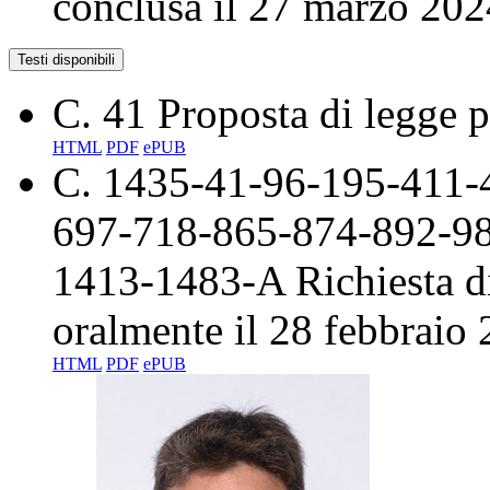
conclusa il 27 marzo 202
Testi disponibili
C. 41
Proposta di legge p
HTML
PDF
ePUB
C. 1435-41-96-195-411-
697-718-865-874-892-9
1413-1483-A
Richiesta d
oralmente
il 28 febbraio
HTML
PDF
ePUB