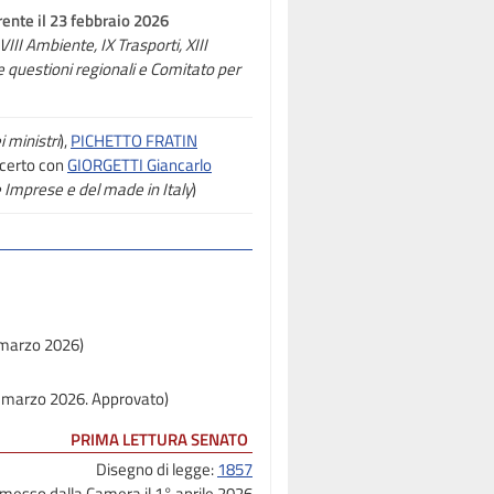
ente il 23 febbraio 2026
III Ambiente, IX Trasporti, XIII
e questioni regionali e Comitato per
 ministri
),
PICHETTO FRATIN
oncerto con
GIORGETTI Giancarlo
e Imprese e del made in Italy
)
7 marzo 2026)
31 marzo 2026. Approvato)
PRIMA LETTURA SENATO
Disegno di legge:
1857
messo dalla Camera il 1° aprile 2026