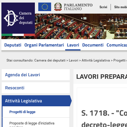
Scrivi
Sito mobi
Deputati
Organi Parlamentari
Lavori
Documenti
Comunica
Stai consultando:
Camera dei deputati
>
Lavori
>
Attività Legislativa
>
Progetti 
Agenda dei Lavori
LAVORI PREPARA
Resoconti
Attività Legislativa
S. 1718. - "C
Progetti di legge
decreto-legg
Proposte di legge d'iniziativa