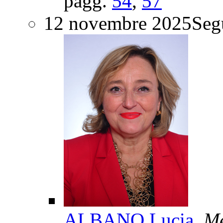
pagg.
54
,
57
12 novembre 2025
Segu
ALBANO Lucia
, M