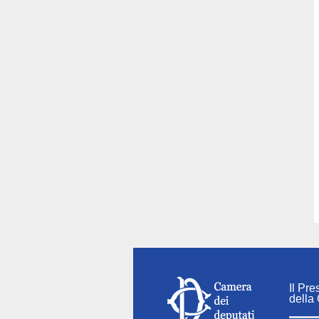
Il Pre
della