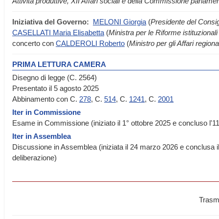
Attività produttive, XII Affari sociali e della Commissione parlamen
Iniziativa del Governo:
MELONI Giorgia
(
Presidente del Consigl
CASELLATI Maria Elisabetta
(
Ministra per le Riforme istituzional
concerto con
CALDEROLI Roberto
(
Ministro per gli Affari region
PRIMA LETTURA CAMERA
Disegno di legge (C. 2564)
Presentato il 5 agosto 2025
Abbinamento con C.
278
, C.
514
, C.
1241
, C.
2001
Iter in Commissione
Esame in Commissione (iniziato il 1° ottobre 2025 e concluso l'
Iter in Assemblea
Discussione in Assemblea (iniziata il 24 marzo 2026 e conclusa il
deliberazione)
Trasme