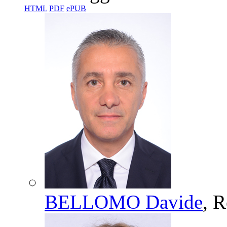
HTML
PDF
ePUB
BELLOMO Davide
, R