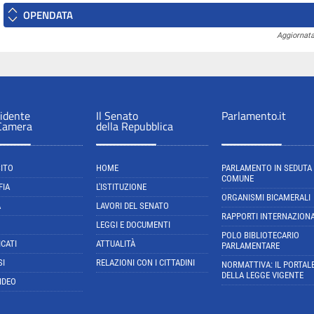
OPENDATA
Aggiornata
sidente
Il Senato
Parlamento.it
 Camera
della Repubblica
SITO
HOME
PARLAMENTO IN SEDUTA
COMUNE
FIA
L'ISTITUZIONE
ORGANISMI BICAMERALI
A
LAVORI DEL SENATO
RAPPORTI INTERNAZIONA
LEGGI E DOCUMENTI
POLO BIBLIOTECARIO
CATI
ATTUALITÀ
PARLAMENTARE
SI
RELAZIONI CON I CITTADINI
NORMATTIVA: IL PORTAL
DELLA LEGGE VIGENTE
IDEO