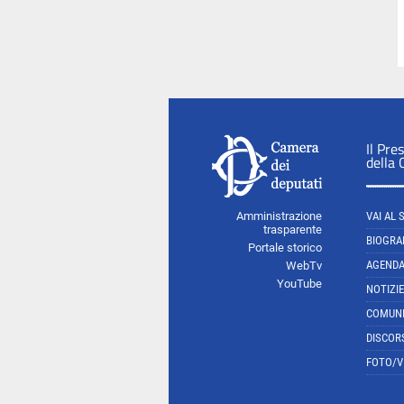
Il Pre
della
Amministrazione
VAI AL 
trasparente
BIOGRA
Portale storico
AGEND
WebTv
YouTube
NOTIZIE
COMUNI
DISCOR
FOTO/V