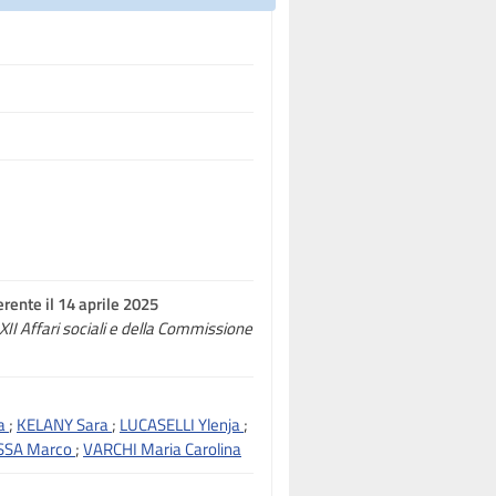
rente il 14 aprile 2025
XII Affari sociali e della Commissione
ia
;
KELANY Sara
;
LUCASELLI Ylenja
;
SSA Marco
;
VARCHI Maria Carolina