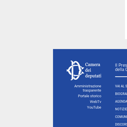
Il Pre
della
Amministrazione
VAI AL 
trasparente
BIOGRA
Portale storico
AGEND
WebTv
YouTube
NOTIZIE
COMUNI
DISCOR