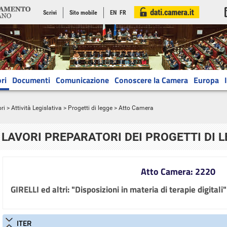
Scrivi
Sito mobile
EN
FR
ri
Documenti
Comunicazione
Conoscere la Camera
Europa
ri
>
Attività Legislativa
>
Progetti di legge
> Atto Camera
LAVORI PREPARATORI DEI PROGETTI DI 
Atto Camera: 2220
GIRELLI ed altri: "Disposizioni in materia di terapie digitali
ITER