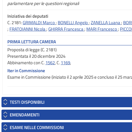
parlamentare per le questioni regionali
Iniziativa dei deputati
C. 2181:
GRIMALDI Marco
;
BONELLI Angelo
;
ZANELLA Luana
;
BORR
;
FRATOIANNI Nicola
;
GHIRRA Francesca
;
MARI Francesco
;
PICCO
PRIMA LETTURA CAMERA
Proposta di legge (C. 2181)
Presentata il 20 dicembre 2024
Abbinamento con C.
1562
, C.
1169
,
Iter in Commissione
Esame in Commissione (iniziato il 2 aprile 2025 e concluso il 25 ma
TESTI DISPONIBILI
EMENDAMENTI
ESAME NELLE COMMISSIONI