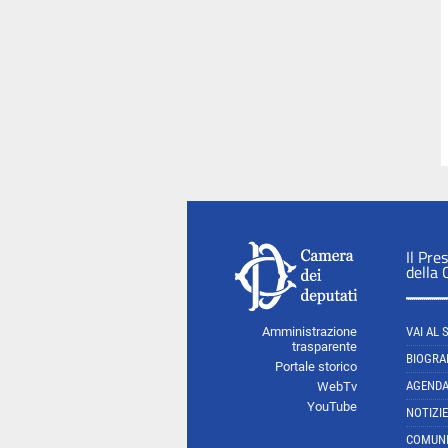
Il Pre
della
Amministrazione
VAI AL 
trasparente
BIOGRA
Portale storico
AGEND
WebTv
YouTube
NOTIZIE
COMUNI