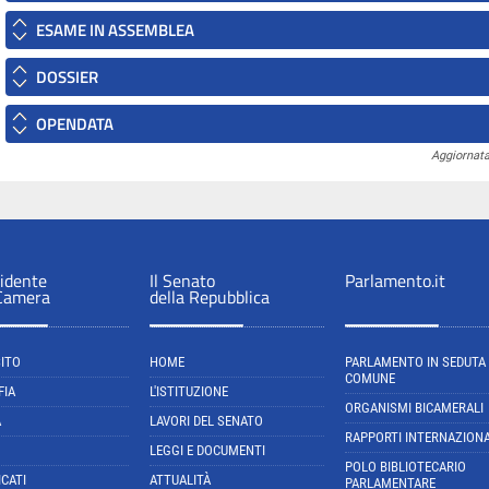
ESAME IN ASSEMBLEA
DOSSIER
OPENDATA
Aggiornata
sidente
Il Senato
Parlamento.it
 Camera
della Repubblica
SITO
HOME
PARLAMENTO IN SEDUTA
COMUNE
FIA
L'ISTITUZIONE
ORGANISMI BICAMERALI
A
LAVORI DEL SENATO
RAPPORTI INTERNAZIONA
LEGGI E DOCUMENTI
POLO BIBLIOTECARIO
CATI
ATTUALITÀ
PARLAMENTARE