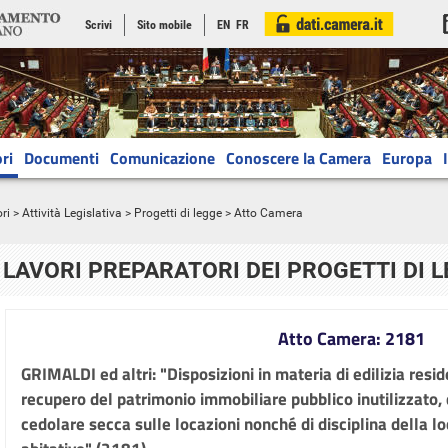
Scrivi
Sito mobile
EN
FR
ri
Documenti
Comunicazione
Conoscere la Camera
Europa
ri
>
Attività Legislativa
>
Progetti di legge
> Atto Camera
LAVORI PREPARATORI DEI PROGETTI DI 
Atto Camera: 2181
GRIMALDI ed altri: "Disposizioni in materia di edilizia resid
recupero del patrimonio immobiliare pubblico inutilizzato, d
cedolare secca sulle locazioni nonché di disciplina della l