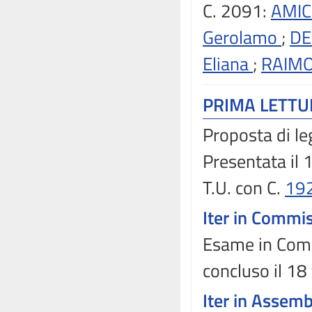
C. 2091:
AMIC
Gerolamo
;
DE
Eliana
;
RAIMO
PRIMA LETT
Proposta di le
Presentata il
T.U. con C.
19
Iter in Commi
Esame in Comm
concluso il 18
Iter in Assem