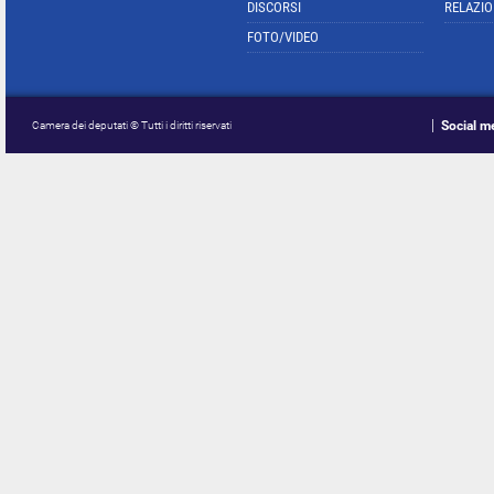
DISCORSI
RELAZIO
FOTO/VIDEO
Social m
Camera dei deputati © Tutti i diritti riservati