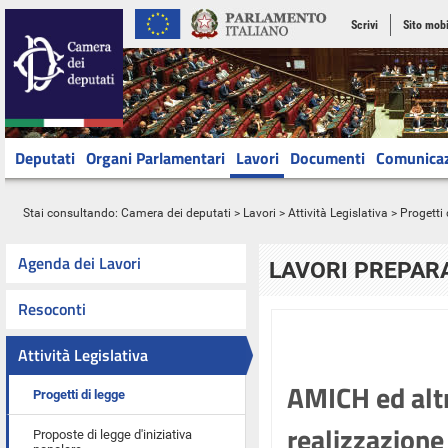
Scrivi
Sito mobi
Deputati
Organi Parlamentari
Lavori
Documenti
Comunica
Stai consultando:
Camera dei deputati
>
Lavori
>
Attività Legislativa
>
Progetti 
Agenda dei Lavori
LAVORI PREPARA
Resoconti
Attività Legislativa
AMICH ed altri
Progetti di legge
realizzazione 
Proposte di legge d'iniziativa