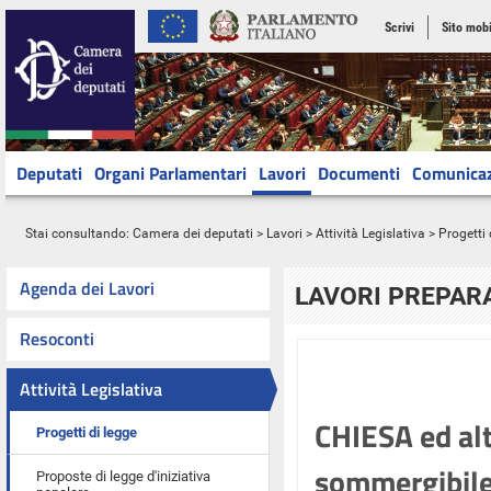
Scrivi
Sito mobi
Deputati
Organi Parlamentari
Lavori
Documenti
Comunica
Stai consultando:
Camera dei deputati
>
Lavori
>
Attività Legislativa
>
Progetti 
Agenda dei Lavori
LAVORI PREPARA
Resoconti
Attività Legislativa
CHIESA ed alt
Progetti di legge
sommergibile 
Proposte di legge d'iniziativa