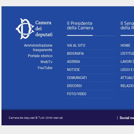
Il Presidente
Il Sen
della Camera
della 
Amministrazione
VAI AL SITO
HOME
trasparente
BIOGRAFIA
L'ISTITU
Portale storico
AGENDA
LAVORI 
WebTv
YouTube
NOTIZIE
LEGGI E
COMUNICATI
ATTUALI
DISCORSI
RELAZIO
FOTO/VIDEO
Social m
Camera dei deputati © Tutti i diritti riservati