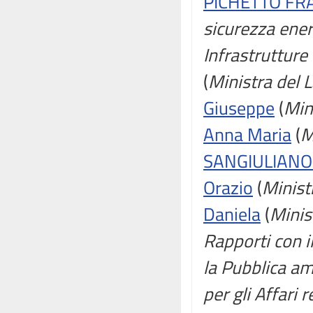
PICHETTO FRA
sicurezza ener
Infrastrutture 
(
Ministra del L
Giuseppe
(
Mini
Anna Maria
(
M
SANGIULIANO
Orazio
(
Minist
Daniela
(
Minis
Rapporti con 
la Pubblica a
per gli Affari 