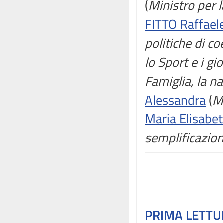
(
Ministro per l
FITTO Raffael
politiche di c
lo Sport e i gi
Famiglia, la na
Alessandra
(
Mi
Maria Elisabet
semplificazio
PRIMA LETT