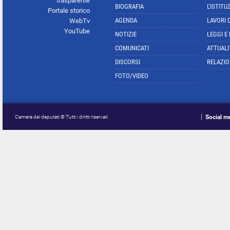
trasparente
BIOGRAFIA
L'ISTITU
Portale storico
AGENDA
LAVORI 
WebTv
YouTube
NOTIZIE
LEGGI E
COMUNICATI
ATTUALI
DISCORSI
RELAZIO
FOTO/VIDEO
Social m
Camera dei deputati © Tutti i diritti riservati