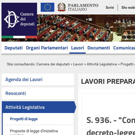
Scrivi
Sito mobi
Deputati
Organi Parlamentari
Lavori
Documenti
Comunica
Stai consultando:
Camera dei deputati
>
Lavori
>
Attività Legislativa
>
Progetti 
Agenda dei Lavori
LAVORI PREPARA
Resoconti
Attività Legislativa
S. 936. - "Co
Progetti di legge
decreto-legg
Proposte di legge d'iniziativa