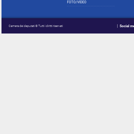
FOTO/VIDEO
Social m
Camera dei deputati © Tutti i diritti riservati