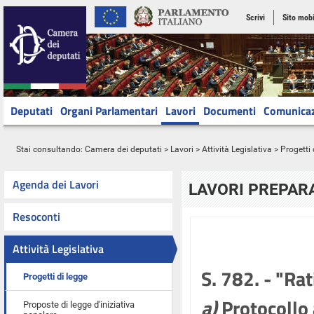
Scrivi
Sito mobi
Deputati
Organi Parlamentari
Lavori
Documenti
Comunica
Stai consultando:
Camera dei deputati
>
Lavori
>
Attività Legislativa
>
Progetti 
Agenda dei Lavori
LAVORI PREPARA
Resoconti
Attività Legislativa
S. 782. - "Ra
Progetti di legge
a)
Protocollo 
Proposte di legge d'iniziativa